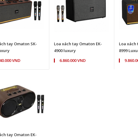
ách tay Omaton SK-
Loa xách tay Omaton EK-
Loa xách
uxury
4900 luxury
8999 Luxu
740.000 VND
6.860.000 VND
9.860.
ách tay Omaton EK-