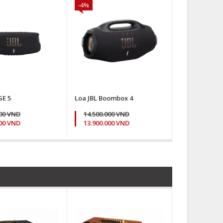
-4%
GE 5
Loa JBL Boombox 4
000 VND
14.500.000 VND
000 VND
13.900.000 VND