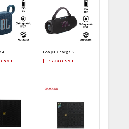
o 4
Loa JBL Charge 6
000 VND
4.790.000 VND