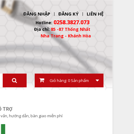
ĐĂNG NHẬP
ĐĂNG KÝ
LIÊN HỆ
0258.3827.073
Hotline:
Địa chỉ:
85 -87 Thống Nhất
Nha Trang - Khánh Hòa
 phẩm
Giỏ hàng:
0
Sản phẩm
Ỗ TRỢ
 vấn, hướng dẫn, bàn giao miễn phí