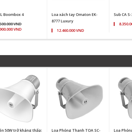
BL Boombox 4
Loa xách tay Omaton EK-
Sub CA S-
8777 Luxury
.500.000 VND
8.350.
.900.000 VND
12.460.000 VND
én 50W trở kháng thấp:
Loa Phóng Thanh TOA SC-
Loa Phóng