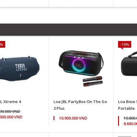
5%
-19%
BL Xtreme 4
Loa JBL PartyBox On The Go
Loa Bose
2 Plus
Portable
690.000 VND
.000.000 VND
10.900.000 VND
10.800
8.680.