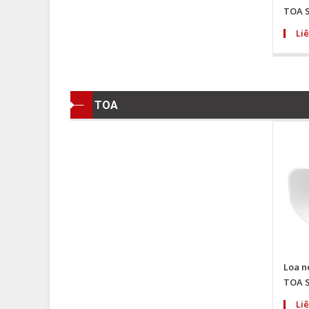
TOA S
Liê
TOA
Loa n
TOA S
Liê