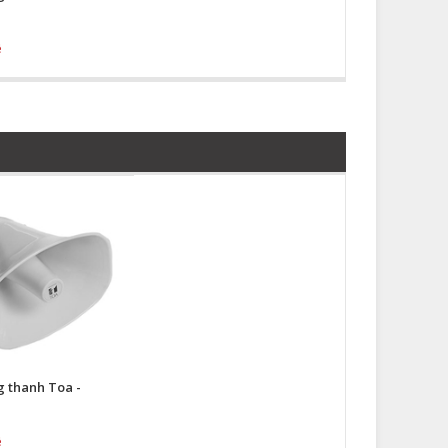
ệ
 thanh Toa -
ệ