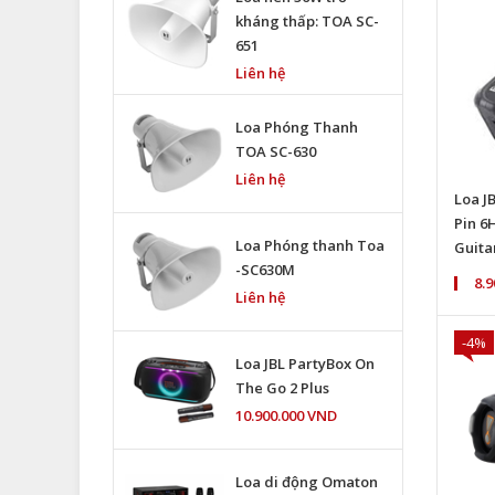
kháng thấp: TOA SC-
651
Liên hệ
Loa Phóng Thanh
TOA SC-630
Liên hệ
Loa J
Pin 6H
Loa Phóng thanh Toa
Guita
-SC630M
8.
Liên hệ
-4%
Loa JBL PartyBox On
The Go 2 Plus
10.900.000 VND
Loa di động Omaton