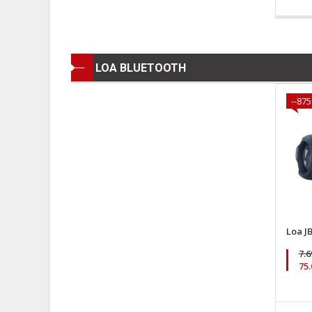
LOA BLUETOOTH
--87
Loa J
7.
75