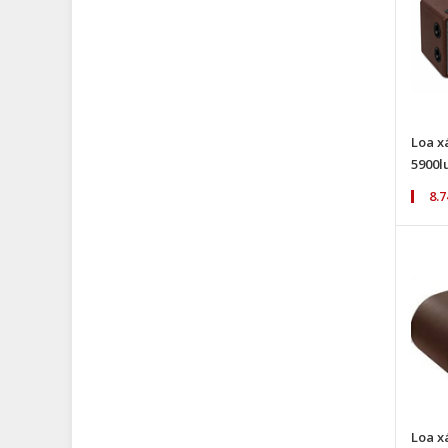
Loa x
5900l
8.
Loa x