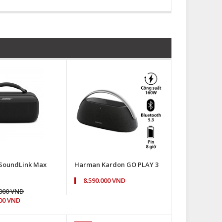
 SoundLink Max
Harman Kardon GO PLAY 3
8.590.000 VND
.000 VND
000 VND