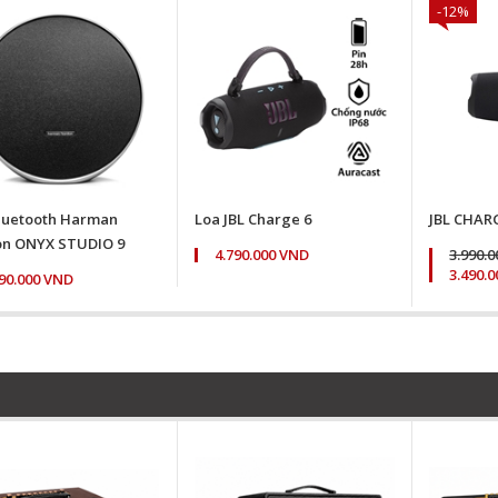
-12%
luetooth Harman
Loa JBL Charge 6
JBL CHAR
n ONYX STUDIO 9
4.790.000 VND
3.990.
3.490.
490.000 VND