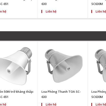
C-651
630
SC630M
n hệ
Liên hệ
Liên h
én 50W trở kháng thấp:
Loa Phóng Thanh TOA SC-
Loa Phóng
C-651
630
SC630M
n hệ
Liên hệ
Liên h