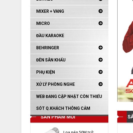
MIXER + VANG
MICRO
ĐẦU KARAOKE
BEHRINGER
ĐÈN SÂN KHẤU
PHỤ KIỆN
XỬ LÝ PHÒNG NGHE
WEB ĐANG CẬP NHẬT CÒN THIẾU
SÓT Q.KHÁCH THÔNG CẢM
SẢN PHẨM MỚI
S
Loa nén 50W trở