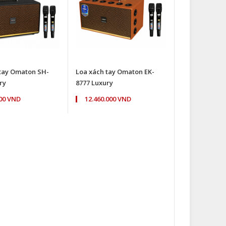
 tay Omaton SH-
Loa xách tay Omaton EK-
ry
8777 Luxury
000 VND
12.460.000 VND