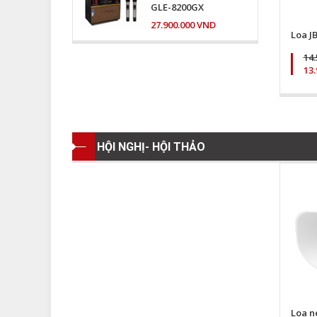
GLE-8200GX
27.900.000 VND
Loa J
14
13
HỘI NGHỊ- HỘI THẢO
Loa n