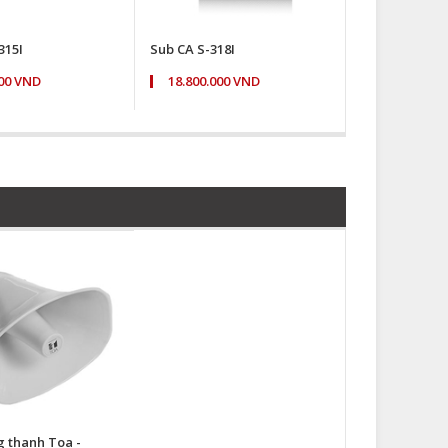
315I
Sub CA S-318I
000 VND
18.800.000 VND
 thanh Toa -