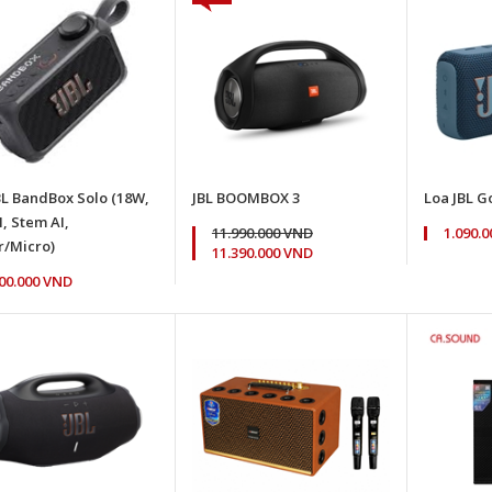
BL BandBox Solo (18W,
JBL BOOMBOX 3
Loa JBL G
, Stem AI,
11.990.000 VND
1.090.
r/Micro)
11.390.000 VND
900.000 VND