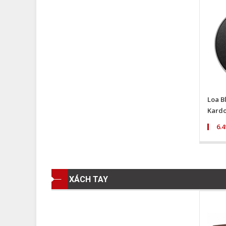
Loa B
Kardo
6.
XÁCH TAY